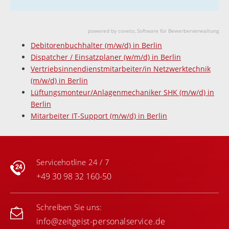
powered by coveto, Software für Bewerberverwaltung
Debitorenbuchhalter (m/w/d)
in Berlin
Dispatcher / Einsatzplaner (w/m/d)
in Berlin
Vertriebsinnendienstmitarbeiter/in Netzwerktechnik
(m/w/d)
in Berlin
Lüftungsmonteur/Anlagenmechaniker SHK (m/w/d)
in
Berlin
Mitarbeiter IT-Support (m/w/d)
in Berlin
Servicehotline 24 / 7
+49 30 98 32 160-50
Schreiben Sie uns:
info@zeitgeist-personalservice.de